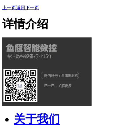
上一页
返回
下一页
详情介绍
关于我们