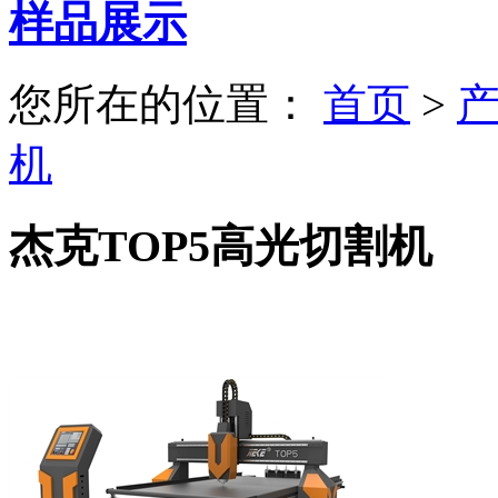
样品展示
您所在的位置：
首页
>
机
杰克TOP5高光切割机