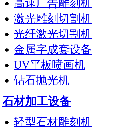
高速广告雕刻机
激光雕刻切割机
光纤激光切割机
金属字成套设备
UV平板喷画机
钻石抛光机
石材加工设备
轻型石材雕刻机