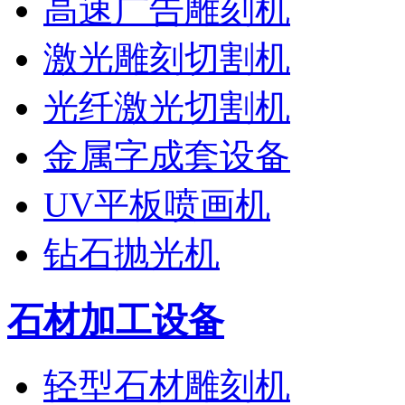
高速广告雕刻机
激光雕刻切割机
光纤激光切割机
金属字成套设备
UV平板喷画机
钻石抛光机
石材加工设备
轻型石材雕刻机