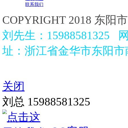
联系我们
COPYRIGHT 2018 
刘先生：15988581325
址：浙江省金华市东阳市
浙 ICP备18023065号-1
关闭
刘总
15988581325