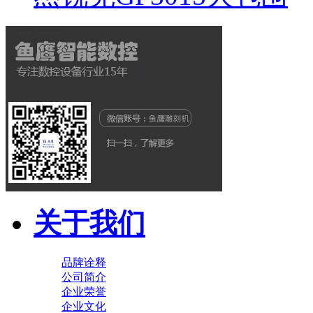
关于我们
品牌诠释
公司简介
企业荣誉
企业文化