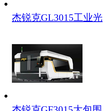
杰锐克GL3015工业光
杰锐克GF3015大包围