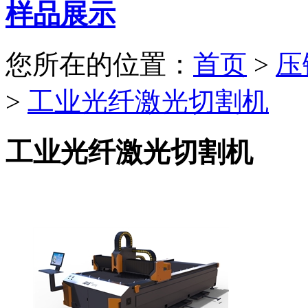
样品展示
您所在的位置：
首页
>
压
>
工业光纤激光切割机
工业光纤激光切割机