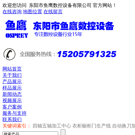
欢迎您访问 东阳市鱼鹰数控设备有限公司 官方网站！
在线咨询
地图位置
在线留言
网站首页
关于我们
产品展示
样品展示
新闻动态
视频展示
客户案例
服务与支持
联系我们
关键词索引：
四轴五轴加工中心 衣柜橱柜门生产线 自动换刀加