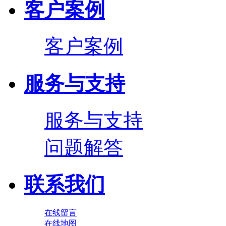
客户案例
客户案例
服务与支持
服务与支持
问题解答
联系我们
在线留言
在线地图