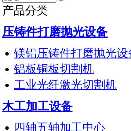
产品分类
压铸件打磨抛光设备
镁铝压铸件打磨抛光设
铝板铜板切割机
工业光纤激光切割机
木工加工设备
四轴五轴加工中心