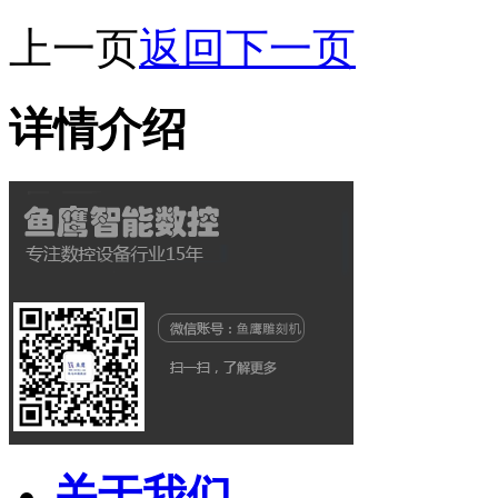
上一页
返回
下一页
详情介绍
关于我们