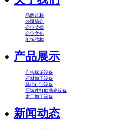
品牌诠释
公司简介
企业荣誉
企业文化
组织结构
产品展示
广告标识设备
石材加工设备
其他行业设备
压铸件打磨抛光设备
木工加工设备
新闻动态