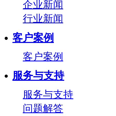
企业新闻
行业新闻
客户案例
客户案例
服务与支持
服务与支持
问题解答