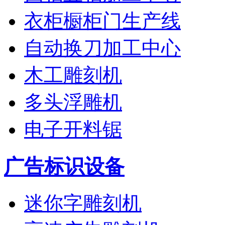
衣柜橱柜门生产线
自动换刀加工中心
木工雕刻机
多头浮雕机
电子开料锯
广告标识设备
迷你字雕刻机