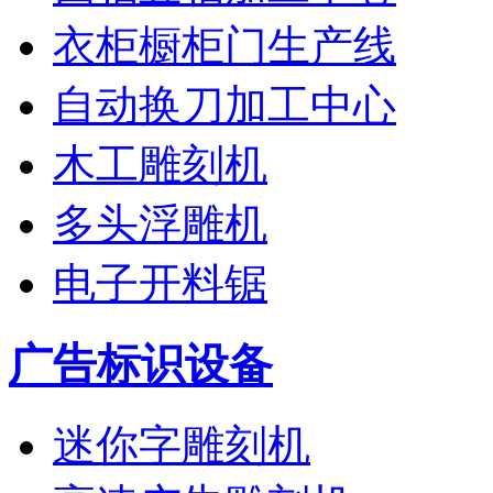
衣柜橱柜门生产线
自动换刀加工中心
木工雕刻机
多头浮雕机
电子开料锯
广告标识设备
迷你字雕刻机